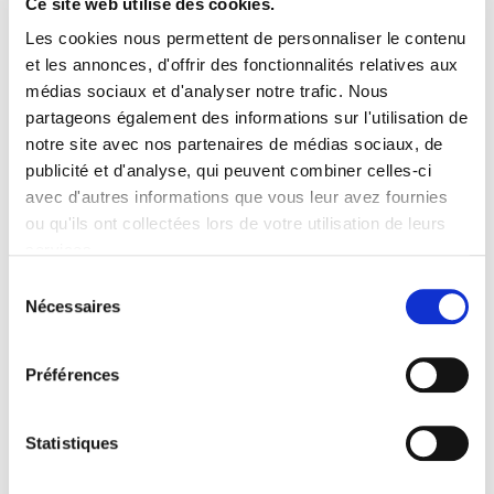
Ce site web utilise des cookies.
verres progressifs inclus.
Les cookies nous permettent de personnaliser le contenu
et les annonces, d'offrir des fonctionnalités relatives aux
médias sociaux et d'analyser notre trafic. Nous
partageons également des informations sur l'utilisation de
notre site avec nos partenaires de médias sociaux, de
publicité et d'analyse, qui peuvent combiner celles-ci
avec d'autres informations que vous leur avez fournies
Peut-être celles-ci vous
ou qu'ils ont collectées lors de votre utilisation de leurs
services.
plairont-elles aussi
Sélection
Nécessaires
du
consentement
Préférences
Statistiques