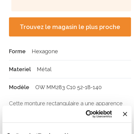
Trouvez le magasin le plus proche
Forme
Hexagone
Materiel
Métal
Modèle
OW MM283 C10 52-18-140
Cette monture rectangulaire a une apparence
robuste. La monture dorée émane de la passion
et du feu. Parfait si vous souhaitez attirez
l'attention. Tout ceci pour seulement 199 €,